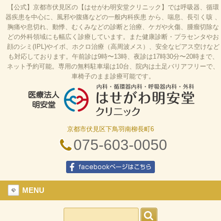
【公式】京都市伏見区の【はせがわ明安堂クリニック】では呼吸器、循環
器疾患を中心に、風邪や腹痛などの一般内科疾患 から、喘息、長引く咳 、
胸痛や息切れ、動悸、むくみなどの診断と治療、ケガや火傷、腫瘤切除な
どの外科領域にも幅広く診療しています。また健康診断・プラセンタやお
顔のシミ(IPL)やイボ、ホクロ治療（高周波メス）、安全なピアス空けなど
も対応しております。午前診は9時〜13時、夜診は17時30分〜20時まで、
ネット予約可能。専用の無料駐車場は10台、院内は土足バリアフリーで、
車椅子のまま診療可能です。
京都市伏見区下鳥羽南柳長町6
はせがわ明安堂クリニックの公式HP、京都市伏見
区の内科、呼吸器科、循環器科、外科の診療、オン
075-603-0050
ライン診療、駐車場10台、web予約、バリアフリ
ー、プラセンタ
facebookページはこちら
MENU