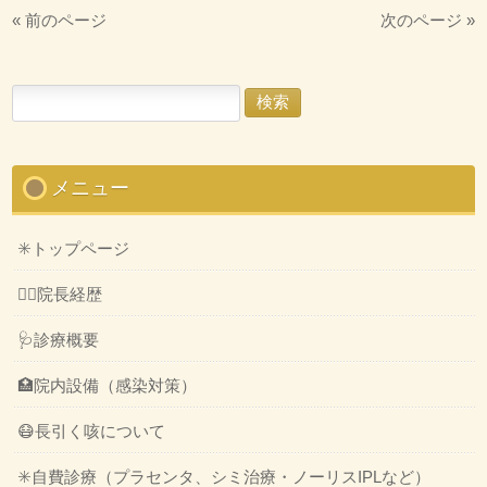
« 前のページ
次のページ »
検
索:
メニュー
✳️トップページ
👨‍⚕️院長経歴
🩺診療概要
🏥院内設備（感染対策）
😷長引く咳について
✳️自費診療（プラセンタ、シミ治療・ノーリスIPLなど）