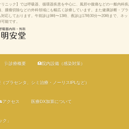
リニック】では呼吸器、循環器疾患を中心に、風邪や腹痛などの一般内科疾患
、腫瘤切除などの外科領域にも幅広く診療しています。また健康診断・プラセン
応しております。午前診は9時〜13時、夜診は17時30分〜20時まで、ネ
療可能です。
、京都市伏見
の診療、オン
🩺診療概要
🏥院内設備（感染対策）
、バリアフリ
療（プラセンタ、シミ治療・ノーリスIPLなど）
🚘アクセス
医療DX加算について
ック」