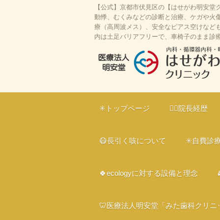
【公式】京都市伏見区の【はせがわ明安堂ク
動悸、むくみなどの診断と治療、ケガや火傷
療（高周波メス）、安全なピアス空けなども対
内は土足バリアフリーで、車椅子のまま診
はせがわ明安堂クリニックの公式HP
区の内科、呼吸器科、循環器科、外科
✳️トップページ
👨‍⚕️院長経歴
ライン診療、駐車場10台、web予約
ー、プラセンタ
😷長引く咳について
✳️自費診
🍀ecologyに対する設備と理念
🦷医療法人明安堂「みた歯科クリニ