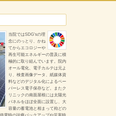
当院ではSDG’sの理
念にのっとり、かね
てからエコロジーや
再生可能エネルギーの普及に積
極的に取り組んでいます。院内
オール電化、電子カルテは元よ
り、検査画像データ、紙媒体資
料などのデジタル化によるペー
パーレス電子保存など。またク
リニックの南面屋根には太陽光
パネルをほぼ全面に設置し、大
容量の蓄電池と相まって殆ど
の
停電時の診療バックアップや災害時