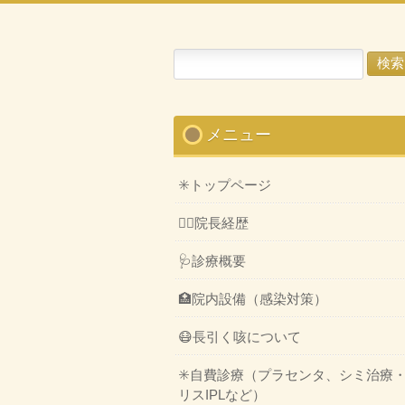
検
索:
メニュー
✳️トップページ
👨‍⚕️院長経歴
🩺診療概要
🏥院内設備（感染対策）
😷長引く咳について
✳️自費診療（プラセンタ、シミ治療
リスIPLなど）