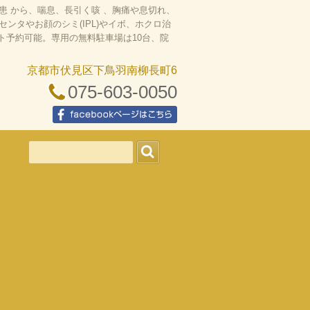
 から、喘息、長引く咳 、胸痛や息切れ、
タやお顔のシミ(IPL)やイボ、ホクロ治
ット予約可能。専用の無料駐車場は10台、院
京都市伏見区下鳥羽南柳長町6
075-603-0050
facebookページはこちら