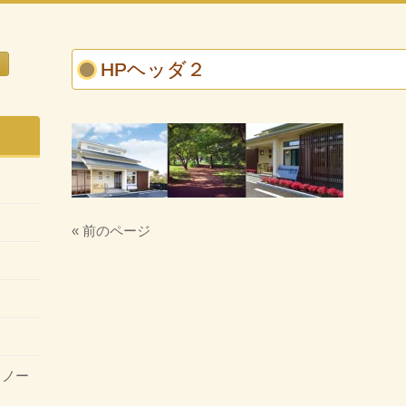
HPヘッダ２
« 前のページ
・ノー