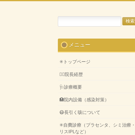
検
索:
メニュー
✳️トップページ
👨‍⚕️院長経歴
🩺診療概要
🏥院内設備（感染対策）
😷長引く咳について
✳️自費診療（プラセンタ、シミ治療
リスIPLなど）