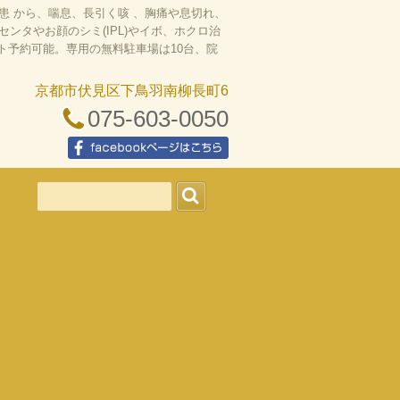
 から、喘息、長引く咳 、胸痛や息切れ、
タやお顔のシミ(IPL)やイボ、ホクロ治
ット予約可能。専用の無料駐車場は10台、院
京都市伏見区下鳥羽南柳長町6
075-603-0050
facebookページはこちら