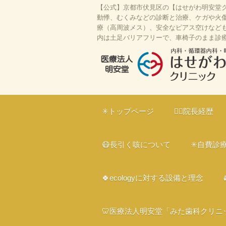
【公式】京都市伏見区の【はせがわ明安堂ク
動悸、むくみなどの診断と治療、ケガや火傷
療（高周波メス）、安全なピアス空けなども対
内は土足バリアフリーで、車椅子のまま診
はせがわ明安堂クリニックの公式HP
区の内科、呼吸器科、循環器科、外科
✳️トップページ
👨‍⚕️院長経歴
ライン診療、駐車場10台、web予約
ー、プラセンタ
😷長引く咳について
✳️自費診
🍀ecologyに対する設備と理念
🦷医療法人明安堂「みた歯科クリニ