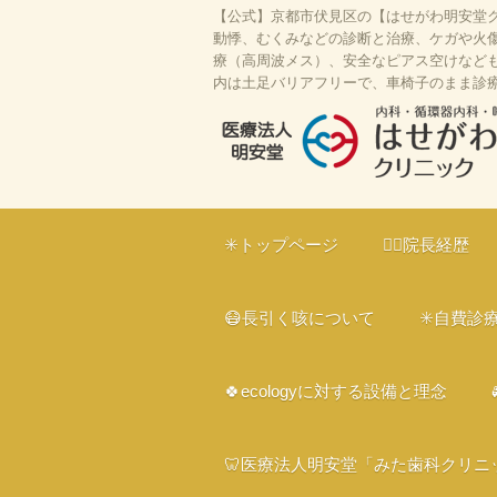
【公式】京都市伏見区の【はせがわ明安堂ク
動悸、むくみなどの診断と治療、ケガや火傷
療（高周波メス）、安全なピアス空けなども対
内は土足バリアフリーで、車椅子のまま診
はせがわ明安堂クリニックの公式HP
区の内科、呼吸器科、循環器科、外科
✳️トップページ
👨‍⚕️院長経歴
ライン診療、駐車場10台、web予約
ー、プラセンタ
😷長引く咳について
✳️自費診
🍀ecologyに対する設備と理念
🦷医療法人明安堂「みた歯科クリニ