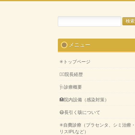
検
索:
メニュー
✳️トップページ
👨‍⚕️院長経歴
🩺診療概要
🏥院内設備（感染対策）
😷長引く咳について
✳️自費診療（プラセンタ、シミ治療
リスIPLなど）