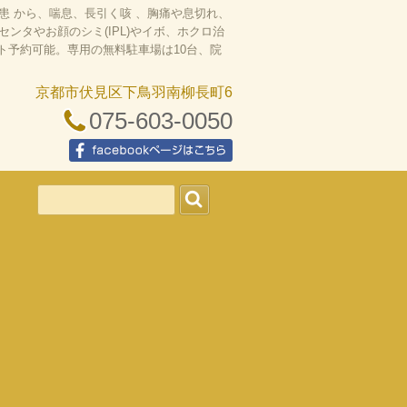
 から、喘息、長引く咳 、胸痛や息切れ、
タやお顔のシミ(IPL)やイボ、ホクロ治
ット予約可能。専用の無料駐車場は10台、院
京都市伏見区下鳥羽南柳長町6
075-603-0050
facebookページはこちら