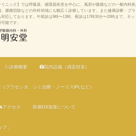
リニック】では呼吸器、循環器疾患を中心に、風邪や腹痛などの一般内科疾患
、腫瘤切除などの外科領域にも幅広く診療しています。また健康診断・プラセン
応しております。午前診は9時〜13時、夜診は17時30分〜20時まで、ネ
療可能です。
、京都市伏見
の診療、オン
🩺診療概要
🏥院内設備（感染対策）
、バリアフリ
療（プラセンタ、シミ治療・ノーリスIPLなど）
🚘アクセス
医療DX加算について
ック」