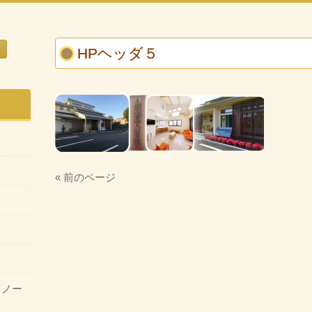
HPヘッダ５
« 前のページ
・ノー