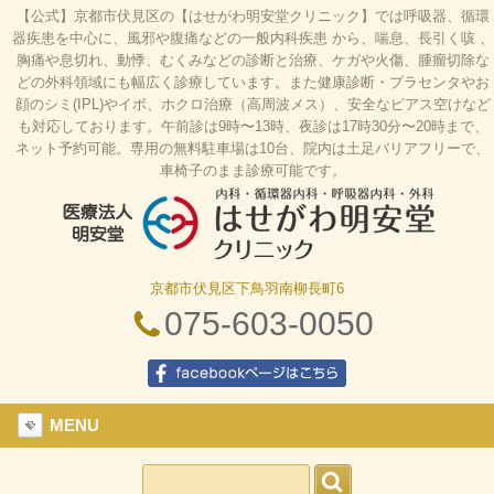
【公式】京都市伏見区の【はせがわ明安堂クリニック】では呼吸器、循環
器疾患を中心に、風邪や腹痛などの一般内科疾患 から、喘息、長引く咳 、
胸痛や息切れ、動悸、むくみなどの診断と治療、ケガや火傷、腫瘤切除な
どの外科領域にも幅広く診療しています。また健康診断・プラセンタやお
顔のシミ(IPL)やイボ、ホクロ治療（高周波メス）、安全なピアス空けなど
も対応しております。午前診は9時〜13時、夜診は17時30分〜20時まで、
ネット予約可能。専用の無料駐車場は10台、院内は土足バリアフリーで、
車椅子のまま診療可能です。
京都市伏見区下鳥羽南柳長町6
はせがわ明安堂クリニックの公式HP、京都市伏見
区の内科、呼吸器科、循環器科、外科の診療、オン
075-603-0050
ライン診療、駐車場10台、web予約、バリアフリ
ー、プラセンタ
facebookページはこちら
MENU