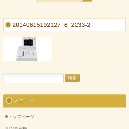
20140615192127_6_2233-2
検
索:
メニュー
✳️トップページ
👨‍⚕️院長経歴