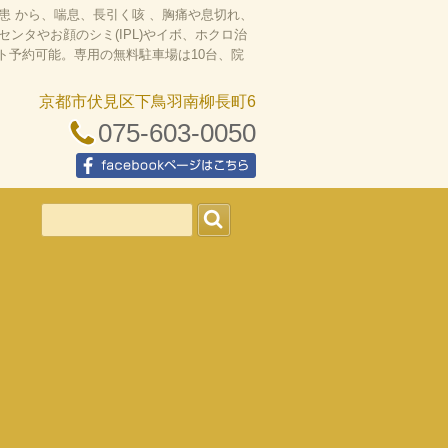
 から、喘息、長引く咳 、胸痛や息切れ、
タやお顔のシミ(IPL)やイボ、ホクロ治
ット予約可能。専用の無料駐車場は10台、院
京都市伏見区下鳥羽南柳長町6
075-603-0050
facebookページはこちら