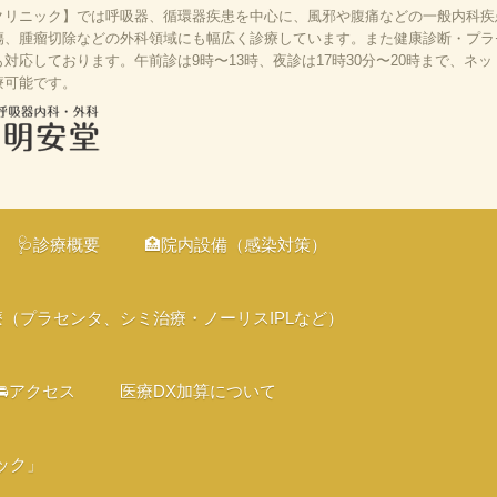
リニック】では呼吸器、循環器疾患を中心に、風邪や腹痛などの一般内科疾患
、腫瘤切除などの外科領域にも幅広く診療しています。また健康診断・プラセン
応しております。午前診は9時〜13時、夜診は17時30分〜20時まで、ネ
療可能です。
、京都市伏見
の診療、オン
🩺診療概要
🏥院内設備（感染対策）
、バリアフリ
療（プラセンタ、シミ治療・ノーリスIPLなど）
🚘アクセス
医療DX加算について
ック」