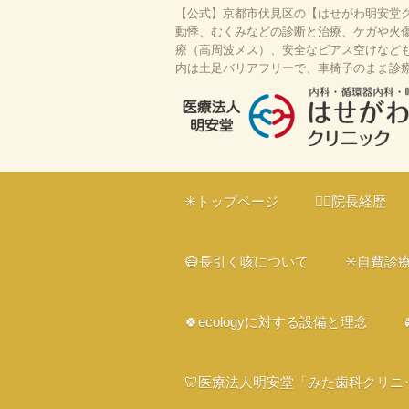
【公式】京都市伏見区の【はせがわ明安堂ク
動悸、むくみなどの診断と治療、ケガや火傷
療（高周波メス）、安全なピアス空けなども対
内は土足バリアフリーで、車椅子のまま診
はせがわ明安堂クリニックの公式HP
区の内科、呼吸器科、循環器科、外科
✳️トップページ
👨‍⚕️院長経歴
ライン診療、駐車場10台、web予約
ー、プラセンタ
😷長引く咳について
✳️自費診
🍀ecologyに対する設備と理念
🦷医療法人明安堂「みた歯科クリニ