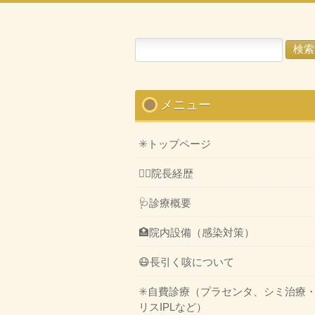
検
索:
メニュー
✳️トップページ
👨‍⚕️院長経歴
🩺診療概要
🏥院内設備（感染対策）
😷長引く咳について
✳️自費診療（プラセンタ、シミ治療
リスIPLなど）