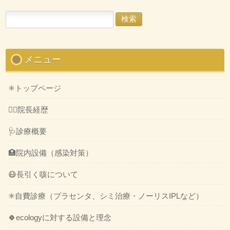
検
索:
メニュー
✳️トップページ
👨‍⚕️院長経歴
🩺診療概要
🏥院内設備（感染対策）
😷長引く咳について
✳️自費診療（プラセンタ、シミ治療・ノーリスIPLなど）
🍀ecologyに対する設備と理念