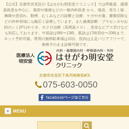
【公式】京都市伏見区の【はせがわ明安堂クリニック】では呼吸器、循環
器疾患を中心に、風邪や腹痛などの一般内科疾患 から、喘息、長引く咳 、
胸痛や息切れ、動悸、むくみなどの診断と治療、ケガや火傷、腫瘤切除な
どの外科領域にも幅広く診療しています。また健康診断・プラセンタやお
顔のシミ(IPL)やイボ、ホクロ治療（高周波メス）、安全なピアス空けなど
も対応しております。午前診は9時〜13時、夜診は17時30分〜20時まで、
ネット予約可能。専用の無料駐車場は10台、院内は土足バリアフリーで、
車椅子のまま診療可能です。
京都市伏見区下鳥羽南柳長町6
はせがわ明安堂クリニックの公式HP、京都市伏見
区の内科、呼吸器科、循環器科、外科の診療、オン
075-603-0050
ライン診療、駐車場10台、web予約、バリアフリ
ー、プラセンタ
facebookページはこちら
MENU