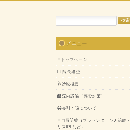
検
索:
メニュー
✳️トップページ
👨‍⚕️院長経歴
🩺診療概要
🏥院内設備（感染対策）
😷長引く咳について
✳️自費診療（プラセンタ、シミ治療
リスIPLなど）