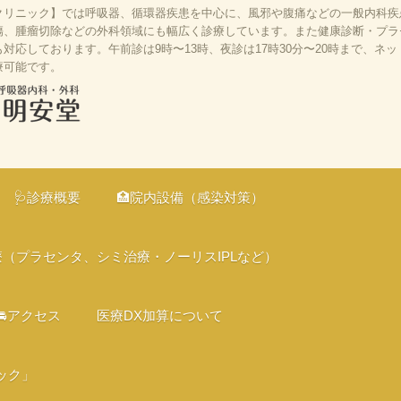
リニック】では呼吸器、循環器疾患を中心に、風邪や腹痛などの一般内科疾患
、腫瘤切除などの外科領域にも幅広く診療しています。また健康診断・プラセン
応しております。午前診は9時〜13時、夜診は17時30分〜20時まで、ネ
療可能です。
、京都市伏見
の診療、オン
🩺診療概要
🏥院内設備（感染対策）
、バリアフリ
療（プラセンタ、シミ治療・ノーリスIPLなど）
🚘アクセス
医療DX加算について
ック」