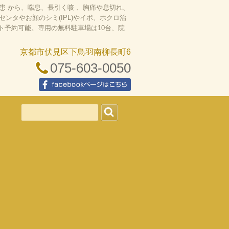
 から、喘息、長引く咳 、胸痛や息切れ、
タやお顔のシミ(IPL)やイボ、ホクロ治
ット予約可能。専用の無料駐車場は10台、院
京都市伏見区下鳥羽南柳長町6
075-603-0050
facebookページはこちら