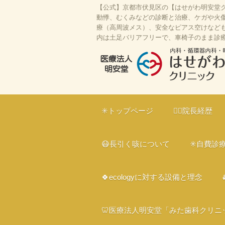
【公式】京都市伏見区の【はせがわ明安堂ク
動悸、むくみなどの診断と治療、ケガや火傷
療（高周波メス）、安全なピアス空けなども対
内は土足バリアフリーで、車椅子のまま診
はせがわ明安堂クリニックの公式HP
区の内科、呼吸器科、循環器科、外科
✳️トップページ
👨‍⚕️院長経歴
ライン診療、駐車場10台、web予約
ー、プラセンタ
😷長引く咳について
✳️自費診
🍀ecologyに対する設備と理念
🦷医療法人明安堂「みた歯科クリニ