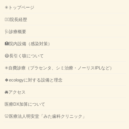
✳️トップページ
👨‍⚕️院長経歴
🩺診療概要
🏥院内設備（感染対策）
😷長引く咳について
✳️自費診療（プラセンタ、シミ治療・ノーリスIPLなど）
🍀ecologyに対する設備と理念
🚘アクセス
医療DX加算について
🦷医療法人明安堂「みた歯科クリニック」