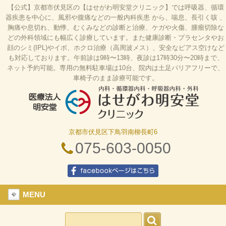
【公式】京都市伏見区の【はせがわ明安堂クリニック】では呼吸器、循環
器疾患を中心に、風邪や腹痛などの一般内科疾患 から、喘息、長引く咳 、
胸痛や息切れ、動悸、むくみなどの診断と治療、ケガや火傷、腫瘤切除な
どの外科領域にも幅広く診療しています。また健康診断・プラセンタやお
顔のシミ(IPL)やイボ、ホクロ治療（高周波メス）、安全なピアス空けなど
も対応しております。午前診は9時〜13時、夜診は17時30分〜20時まで、
ネット予約可能。専用の無料駐車場は10台、院内は土足バリアフリーで、
車椅子のまま診療可能です。
京都市伏見区下鳥羽南柳長町6
はせがわ明安堂クリニックの公式HP、京都市伏見
区の内科、呼吸器科、循環器科、外科の診療、オン
075-603-0050
ライン診療、駐車場10台、web予約、バリアフリ
ー、プラセンタ
facebookページはこちら
MENU