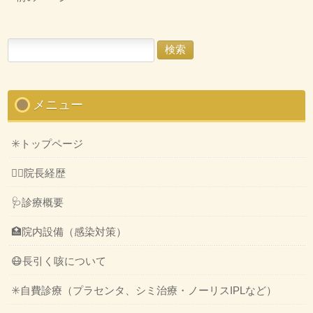
検
索:
メニュー
✳️トップページ
👨‍⚕️院長経歴
🩺診療概要
🏥院内設備（感染対策）
😷長引く咳について
✳️自費診療（プラセンタ、シミ治療・ノーリスIPLなど）