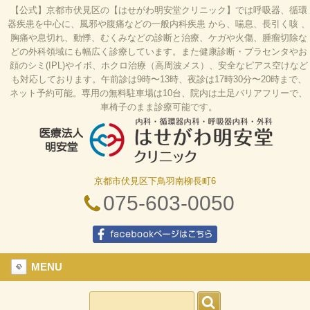
【公式】京都市伏見区の【はせがわ明安堂クリニック】では呼吸器、循環
器疾患を中心に、風邪や腹痛などの一般内科疾患 から、喘息、長引く咳 、
胸痛や息切れ、動悸、むくみなどの診断と治療、ケガや火傷、腫瘤切除な
どの外科領域にも幅広く診療しています。また健康診断・プラセンタやお
顔のシミ(IPL)やイボ、ホクロ治療（高周波メス）、安全なピアス空けなど
も対応しております。午前診は9時〜13時、夜診は17時30分〜20時まで、
ネット予約可能。専用の無料駐車場は10台、院内は土足バリアフリーで、
車椅子のまま診療可能です。
京都市伏見区下鳥羽南柳長町6
はせがわ明安堂クリニックの公式HP、京都市伏見
区の内科、呼吸器科、循環器科、外科の診療、オン
075-603-0050
ライン診療、駐車場10台、web予約、バリアフリ
ー、プラセンタ
facebookページはこちら
MENU