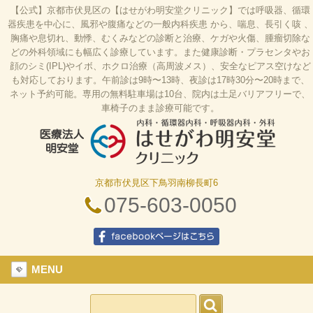
【公式】京都市伏見区の【はせがわ明安堂クリニック】では呼吸器、循環
器疾患を中心に、風邪や腹痛などの一般内科疾患 から、喘息、長引く咳 、
胸痛や息切れ、動悸、むくみなどの診断と治療、ケガや火傷、腫瘤切除な
どの外科領域にも幅広く診療しています。また健康診断・プラセンタやお
顔のシミ(IPL)やイボ、ホクロ治療（高周波メス）、安全なピアス空けなど
も対応しております。午前診は9時〜13時、夜診は17時30分〜20時まで、
ネット予約可能。専用の無料駐車場は10台、院内は土足バリアフリーで、
車椅子のまま診療可能です。
京都市伏見区下鳥羽南柳長町6
はせがわ明安堂クリニックの公式HP、京都市伏見
区の内科、呼吸器科、循環器科、外科の診療、オン
075-603-0050
ライン診療、駐車場10台、web予約、バリアフリ
ー、プラセンタ
facebookページはこちら
MENU