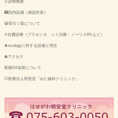
🩺診療概要
🏥院内設備（感染対策）
😷長引く咳について
✳️自費診療（プラセンタ、シミ治療・ノーリスIPLなど）
🍀ecologyに対する設備と理念
🚘アクセス
医療DX加算について
🦷医療法人明安堂「みた歯科クリニック」