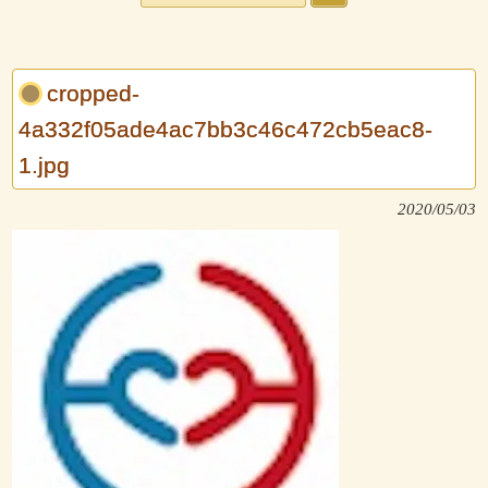
cropped-
4a332f05ade4ac7bb3c46c472cb5eac8-
1.jpg
2020/05/03