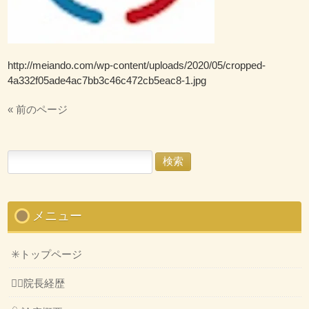
http://meiando.com/wp-content/uploads/2020/05/cropped-
4a332f05ade4ac7bb3c46c472cb5eac8-1.jpg
« 前のページ
検
索:
メニュー
✳️トップページ
👨‍⚕️院長経歴