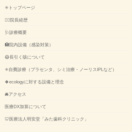
✳️トップページ
👨‍⚕️院長経歴
🩺診療概要
🏥院内設備（感染対策）
😷長引く咳について
✳️自費診療（プラセンタ、シミ治療・ノーリスIPLなど）
🍀ecologyに対する設備と理念
🚘アクセス
医療DX加算について
🦷医療法人明安堂「みた歯科クリニック」