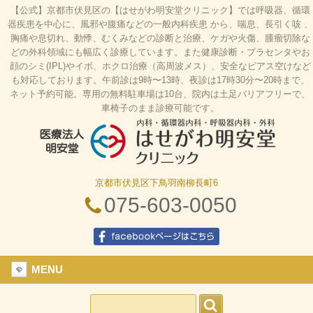
【公式】京都市伏見区の【はせがわ明安堂クリニック】では呼吸器、循環
器疾患を中心に、風邪や腹痛などの一般内科疾患 から、喘息、長引く咳 、
胸痛や息切れ、動悸、むくみなどの診断と治療、ケガや火傷、腫瘤切除な
どの外科領域にも幅広く診療しています。また健康診断・プラセンタやお
顔のシミ(IPL)やイボ、ホクロ治療（高周波メス）、安全なピアス空けなど
も対応しております。午前診は9時〜13時、夜診は17時30分〜20時まで、
ネット予約可能。専用の無料駐車場は10台、院内は土足バリアフリーで、
車椅子のまま診療可能です。
京都市伏見区下鳥羽南柳長町6
はせがわ明安堂クリニックの公式HP、京都市伏見
区の内科、呼吸器科、循環器科、外科の診療、オン
075-603-0050
ライン診療、駐車場10台、web予約、バリアフリ
ー、プラセンタ
facebookページはこちら
MENU