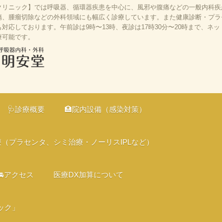
リニック】では呼吸器、循環器疾患を中心に、風邪や腹痛などの一般内科疾患
、腫瘤切除などの外科領域にも幅広く診療しています。また健康診断・プラセン
応しております。午前診は9時〜13時、夜診は17時30分〜20時まで、ネ
療可能です。
、京都市伏見
の診療、オン
🩺診療概要
🏥院内設備（感染対策）
、バリアフリ
療（プラセンタ、シミ治療・ノーリスIPLなど）
🚘アクセス
医療DX加算について
ック」