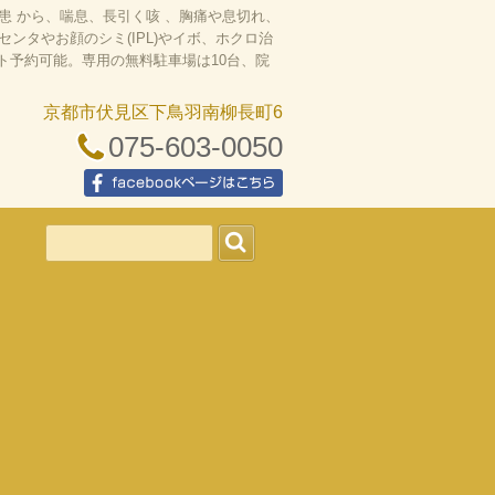
 から、喘息、長引く咳 、胸痛や息切れ、
タやお顔のシミ(IPL)やイボ、ホクロ治
ット予約可能。専用の無料駐車場は10台、院
京都市伏見区下鳥羽南柳長町6
075-603-0050
facebookページはこちら