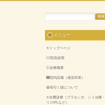
検
索:
メニュー
✳️トップページ
👨‍⚕️院長経歴
🩺診療概要
🏥院内設備（感染対策）
😷長引く咳について
✳️自費診療（プラセンタ、シミ治療
リスIPLなど）