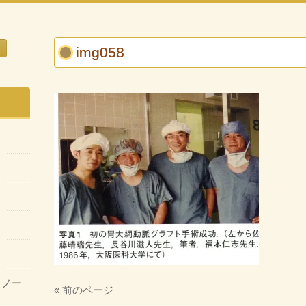
img058
・ノー
« 前のページ