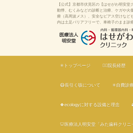
【公式】京都市伏見区の【はせがわ明安堂ク
動悸、むくみなどの診断と治療、ケガや火傷
療（高周波メス）、安全なピアス空けなども対
内は土足バリアフリーで、車椅子のまま診
はせがわ明安堂クリニックの公式HP
区の内科、呼吸器科、循環器科、外科
✳️トップページ
👨‍⚕️院長経歴
ライン診療、駐車場10台、web予約
ー、プラセンタ
😷長引く咳について
✳️自費診
🍀ecologyに対する設備と理念
🦷医療法人明安堂「みた歯科クリニ