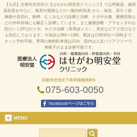
【公式】京都市伏見区の【はせがわ明安堂クリニック】では呼吸器、循環
器疾患を中心に、風邪や腹痛などの一般内科疾患 から、喘息、長引く咳 、
胸痛や息切れ、動悸、むくみなどの診断と治療、ケガや火傷、腫瘤切除な
どの外科領域にも幅広く診療しています。また健康診断・プラセンタやお
顔のシミ(IPL)やイボ、ホクロ治療（高周波メス）、安全なピアス空けなど
も対応しております。午前診は9時〜13時、夜診は17時30分〜20時まで、
ネット予約可能。専用の無料駐車場は10台、院内は土足バリアフリーで、
車椅子のまま診療可能です。
京都市伏見区下鳥羽南柳長町6
はせがわ明安堂クリニックの公式HP、京都市伏見
区の内科、呼吸器科、循環器科、外科の診療、オン
075-603-0050
ライン診療、駐車場10台、web予約、バリアフリ
ー、プラセンタ
facebookページはこちら
MENU