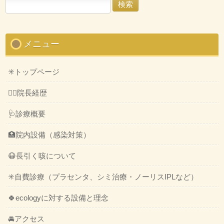
検
索:
メニュー
✳️トップページ
👨‍⚕️院長経歴
🩺診療概要
🏥院内設備（感染対策）
😷長引く咳について
✳️自費診療（プラセンタ、シミ治療・ノーリスIPLなど）
🍀ecologyに対する設備と理念
🚘アクセス