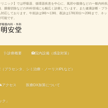
リニック】では呼吸器、循環器疾患を中心に、風邪や腹痛などの一般内科疾患
、腫瘤切除などの外科領域にも幅広く診療しています。また健康診断・プラセン
応しております。午前診は9時〜13時、夜診は17時30分〜20時まで、ネ
療可能です。
、京都市伏見
の診療、オン
🩺診療概要
🏥院内設備（感染対策）
、バリアフリ
療（プラセンタ、シミ治療・ノーリスIPLなど）
🚘アクセス
医療DX加算について
ック」