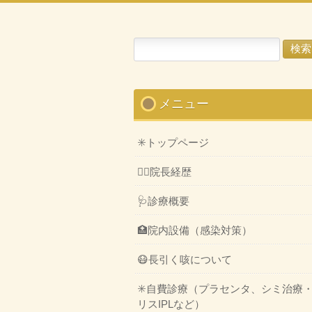
検
索:
メニュー
✳️トップページ
👨‍⚕️院長経歴
🩺診療概要
🏥院内設備（感染対策）
😷長引く咳について
✳️自費診療（プラセンタ、シミ治療
リスIPLなど）