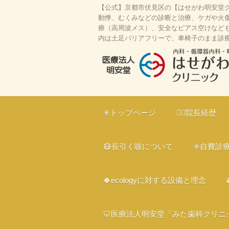
【公式】京都市伏見区の【はせがわ明安堂ク
動悸、むくみなどの診断と治療、ケガや火傷
療（高周波メス）、安全なピアス空けなども対
内は土足バリアフリーで、車椅子のまま診
はせがわ明安堂クリニックの公式HP
区の内科、呼吸器科、循環器科、外科
✳️トップページ
👨‍⚕️院長経歴
ライン診療、駐車場10台、web予約
ー、プラセンタ
😷長引く咳について
✳️自費診
🍀ecologyに対する設備と理念
🦷医療法人明安堂「みた歯科クリニ