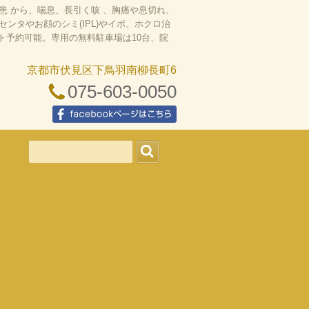
 から、喘息、長引く咳 、胸痛や息切れ、
タやお顔のシミ(IPL)やイボ、ホクロ治
ット予約可能。専用の無料駐車場は10台、院
京都市伏見区下鳥羽南柳長町6
075-603-0050
facebookページはこちら