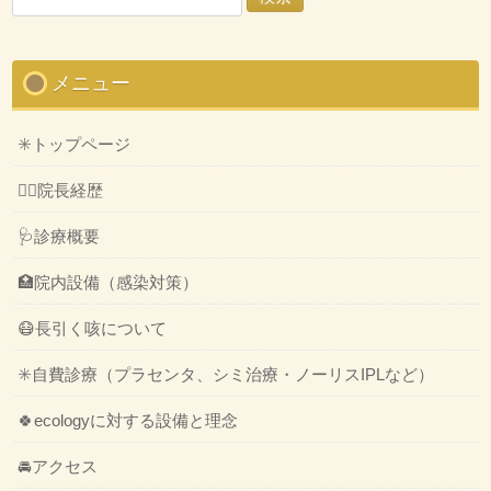
索:
メニュー
✳️トップページ
👨‍⚕️院長経歴
🩺診療概要
🏥院内設備（感染対策）
😷長引く咳について
✳️自費診療（プラセンタ、シミ治療・ノーリスIPLなど）
🍀ecologyに対する設備と理念
🚘アクセス