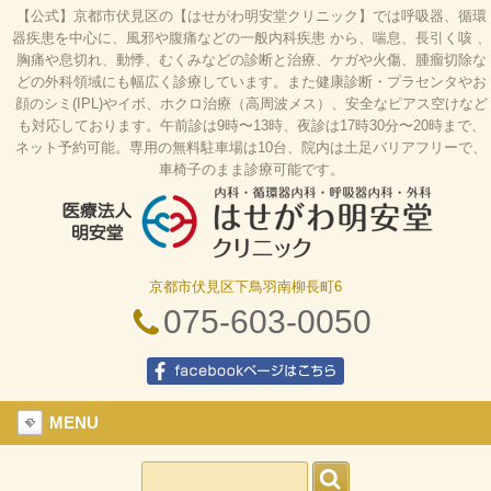
【公式】京都市伏見区の【はせがわ明安堂クリニック】では呼吸器、循環
器疾患を中心に、風邪や腹痛などの一般内科疾患 から、喘息、長引く咳 、
胸痛や息切れ、動悸、むくみなどの診断と治療、ケガや火傷、腫瘤切除な
どの外科領域にも幅広く診療しています。また健康診断・プラセンタやお
顔のシミ(IPL)やイボ、ホクロ治療（高周波メス）、安全なピアス空けなど
も対応しております。午前診は9時〜13時、夜診は17時30分〜20時まで、
ネット予約可能。専用の無料駐車場は10台、院内は土足バリアフリーで、
車椅子のまま診療可能です。
京都市伏見区下鳥羽南柳長町6
はせがわ明安堂クリニックの公式HP、京都市伏見
区の内科、呼吸器科、循環器科、外科の診療、オン
075-603-0050
ライン診療、駐車場10台、web予約、バリアフリ
ー、プラセンタ
facebookページはこちら
MENU