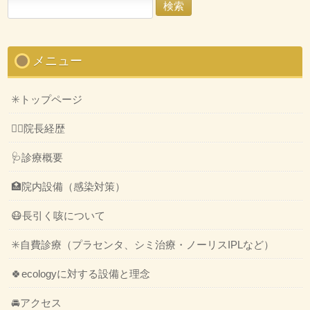
検
索:
メニュー
✳️トップページ
👨‍⚕️院長経歴
🩺診療概要
🏥院内設備（感染対策）
😷長引く咳について
✳️自費診療（プラセンタ、シミ治療・ノーリスIPLなど）
🍀ecologyに対する設備と理念
🚘アクセス