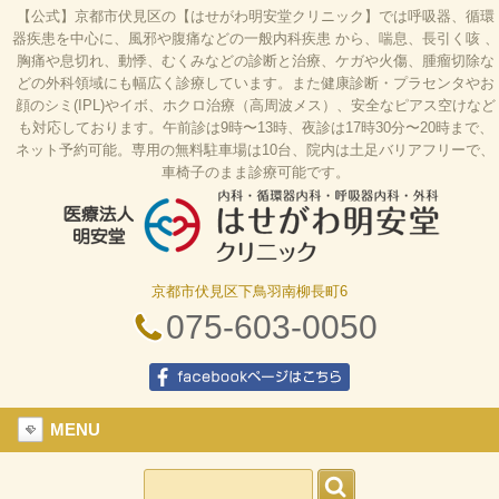
【公式】京都市伏見区の【はせがわ明安堂クリニック】では呼吸器、循環
器疾患を中心に、風邪や腹痛などの一般内科疾患 から、喘息、長引く咳 、
胸痛や息切れ、動悸、むくみなどの診断と治療、ケガや火傷、腫瘤切除な
どの外科領域にも幅広く診療しています。また健康診断・プラセンタやお
顔のシミ(IPL)やイボ、ホクロ治療（高周波メス）、安全なピアス空けなど
も対応しております。午前診は9時〜13時、夜診は17時30分〜20時まで、
ネット予約可能。専用の無料駐車場は10台、院内は土足バリアフリーで、
車椅子のまま診療可能です。
京都市伏見区下鳥羽南柳長町6
はせがわ明安堂クリニックの公式HP、京都市伏見
区の内科、呼吸器科、循環器科、外科の診療、オン
075-603-0050
ライン診療、駐車場10台、web予約、バリアフリ
ー、プラセンタ
facebookページはこちら
MENU