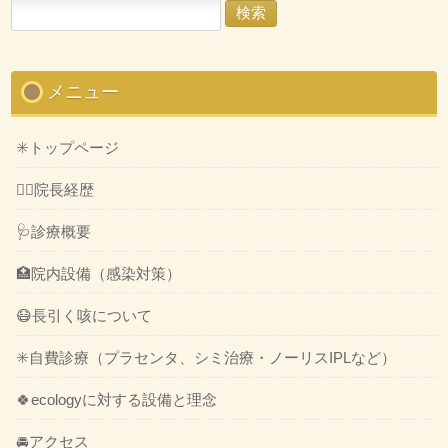
検
索:
メニュー
✳️トップページ
👨‍⚕️院長経歴
🩺診療概要
🏥院内設備（感染対策）
😷長引く咳について
✳️自費診療（プラセンタ、シミ治療・ノーリスIPLなど）
🍀ecologyに対する設備と理念
🚘アクセス