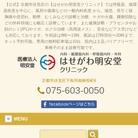
【公式】京都市伏見区の【はせがわ明安堂クリニック】では呼吸器、循環
器疾患を中心に、風邪や腹痛などの一般内科疾患 から、喘息、長引く咳 、
胸痛や息切れ、動悸、むくみなどの診断と治療、ケガや火傷、腫瘤切除な
どの外科領域にも幅広く診療しています。また健康診断・プラセンタやお
顔のシミ(IPL)やイボ、ホクロ治療（高周波メス）、安全なピアス空けなど
も対応しております。午前診は9時〜13時、夜診は17時30分〜20時まで、
ネット予約可能。専用の無料駐車場は10台、院内は土足バリアフリーで、
車椅子のまま診療可能です。
京都市伏見区下鳥羽南柳長町6
はせがわ明安堂クリニックの公式HP、京都市伏見
区の内科、呼吸器科、循環器科、外科の診療、オン
075-603-0050
ライン診療、駐車場10台、web予約、バリアフリ
ー、プラセンタ
facebookページはこちら
MENU