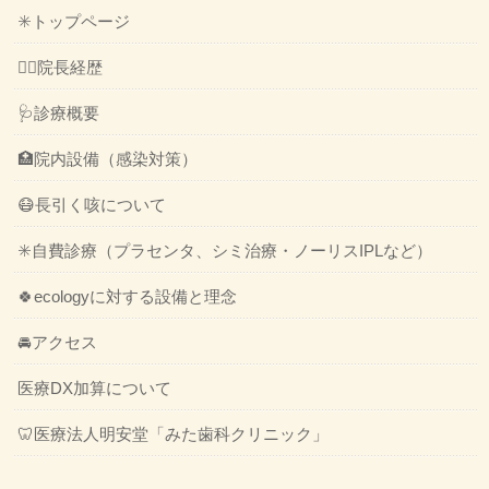
✳️トップページ
👨‍⚕️院長経歴
🩺診療概要
🏥院内設備（感染対策）
😷長引く咳について
✳️自費診療（プラセンタ、シミ治療・ノーリスIPLなど）
🍀ecologyに対する設備と理念
🚘アクセス
医療DX加算について
🦷医療法人明安堂「みた歯科クリニック」