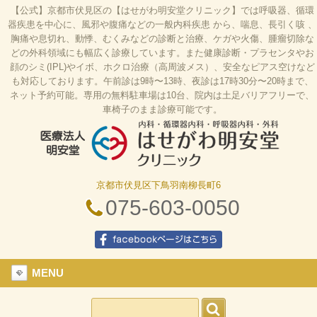
【公式】京都市伏見区の【はせがわ明安堂クリニック】では呼吸器、循環
器疾患を中心に、風邪や腹痛などの一般内科疾患 から、喘息、長引く咳 、
胸痛や息切れ、動悸、むくみなどの診断と治療、ケガや火傷、腫瘤切除な
どの外科領域にも幅広く診療しています。また健康診断・プラセンタやお
顔のシミ(IPL)やイボ、ホクロ治療（高周波メス）、安全なピアス空けなど
も対応しております。午前診は9時〜13時、夜診は17時30分〜20時まで、
ネット予約可能。専用の無料駐車場は10台、院内は土足バリアフリーで、
車椅子のまま診療可能です。
京都市伏見区下鳥羽南柳長町6
はせがわ明安堂クリニックの公式HP、京都市伏見
区の内科、呼吸器科、循環器科、外科の診療、オン
075-603-0050
ライン診療、駐車場10台、web予約、バリアフリ
ー、プラセンタ
facebookページはこちら
MENU