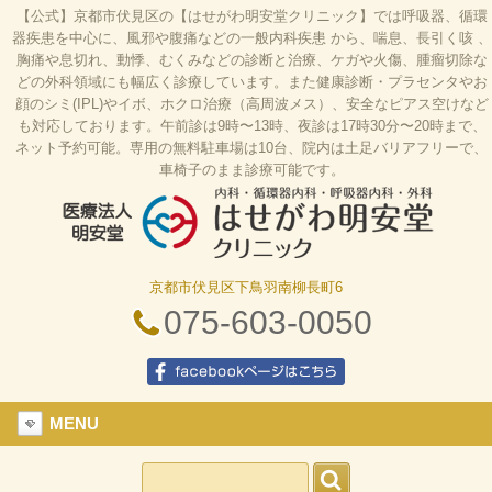
【公式】京都市伏見区の【はせがわ明安堂クリニック】では呼吸器、循環
器疾患を中心に、風邪や腹痛などの一般内科疾患 から、喘息、長引く咳 、
胸痛や息切れ、動悸、むくみなどの診断と治療、ケガや火傷、腫瘤切除な
どの外科領域にも幅広く診療しています。また健康診断・プラセンタやお
顔のシミ(IPL)やイボ、ホクロ治療（高周波メス）、安全なピアス空けなど
も対応しております。午前診は9時〜13時、夜診は17時30分〜20時まで、
ネット予約可能。専用の無料駐車場は10台、院内は土足バリアフリーで、
車椅子のまま診療可能です。
京都市伏見区下鳥羽南柳長町6
はせがわ明安堂クリニックの公式HP、京都市伏見
区の内科、呼吸器科、循環器科、外科の診療、オン
075-603-0050
ライン診療、駐車場10台、web予約、バリアフリ
ー、プラセンタ
facebookページはこちら
MENU