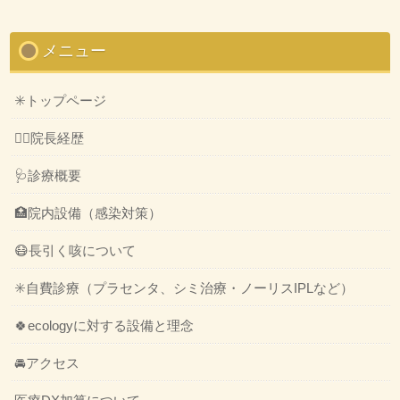
メニュー
✳️トップページ
👨‍⚕️院長経歴
🩺診療概要
🏥院内設備（感染対策）
😷長引く咳について
✳️自費診療（プラセンタ、シミ治療・ノーリスIPLなど）
🍀ecologyに対する設備と理念
🚘アクセス