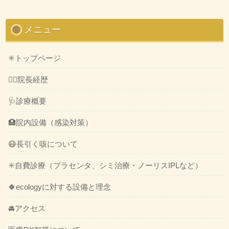
メニュー
✳️トップページ
👨‍⚕️院長経歴
🩺診療概要
🏥院内設備（感染対策）
😷長引く咳について
✳️自費診療（プラセンタ、シミ治療・ノーリスIPLなど）
🍀ecologyに対する設備と理念
🚘アクセス