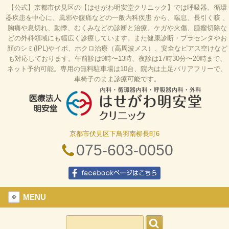
【公式】京都市伏見区の【はせがわ明安堂クリニック】では呼吸器、循環
器疾患を中心に、風邪や腹痛などの一般内科疾患 から、喘息、長引く咳 、
胸痛や息切れ、動悸、むくみなどの診断と治療、ケガや火傷、腫瘤切除な
どの外科領域にも幅広く診療しています。また健康診断・プラセンタやお
顔のシミ(IPL)やイボ、ホクロ治療（高周波メス）、安全なピアス空けなど
も対応しております。午前診は9時〜13時、夜診は17時30分〜20時まで、
ネット予約可能。専用の無料駐車場は10台、院内は土足バリアフリーで、
車椅子のまま診療可能です。
京都市伏見区下鳥羽南柳長町6
はせがわ明安堂クリニックの公式HP、京都市伏見
区の内科、呼吸器科、循環器科、外科の診療、オン
075-603-0050
ライン診療、駐車場10台、web予約、バリアフリ
ー、プラセンタ
facebookページはこちら
MENU