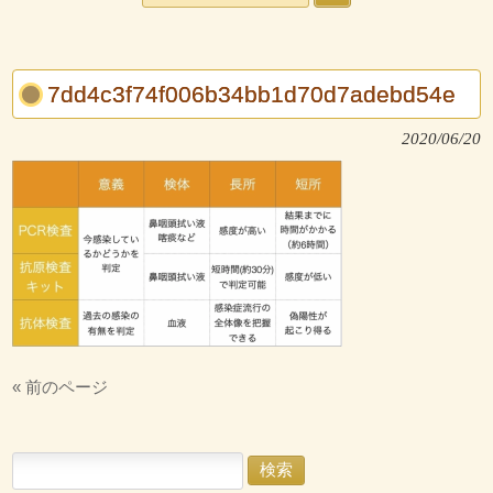
7dd4c3f74f006b34bb1d70d7adebd54e
2020/06/20
« 前のページ
検
索: